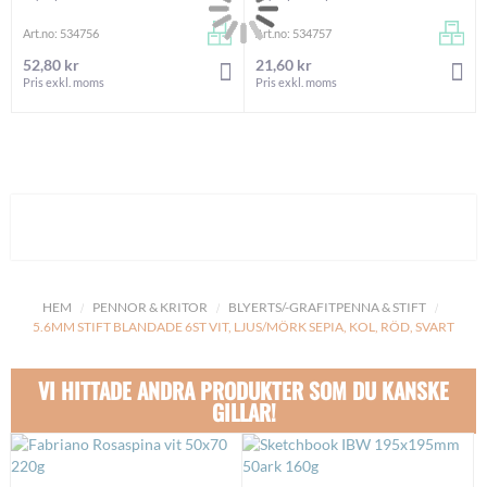
Art.no: 534756
Art.no: 534757
52,80 kr
21,60 kr
LÄGG I VARUKORGEN
LÄ
Pris exkl. moms
Pris exkl. moms
HEM
PENNOR & KRITOR
BLYERTS/-GRAFITPENNA & STIFT
5.6MM STIFT BLANDADE 6ST VIT, LJUS/MÖRK SEPIA, KOL, RÖD, SVART
VI HITTADE ANDRA PRODUKTER SOM DU KANSKE
GILLAR!