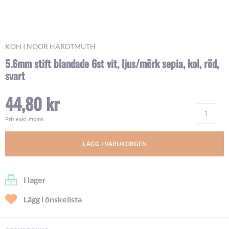
Skip
KOH I NOOR HARDTMUTH
to
5.6mm stift blandade 6st vit, ljus/mörk sepia, kol, röd,
the
svart
beginning
of
the
44,80 kr
images
Ant
gallery
Pris exkl. moms
LÄGG I VARUKORGEN
I lager
Lägg i önskelista