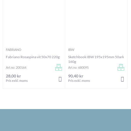
FABRIANO
IBW
Fabriano Rosaspina vit 50x70 220g
Sketchbook IBW 195x195mm 50ark
160g
Art.no: 200164
Art.no: 680095
28,00 kr
90,40 kr
LÄGG I VARUKORGEN
LÄG
Pris exkl. moms
Pris exkl. moms