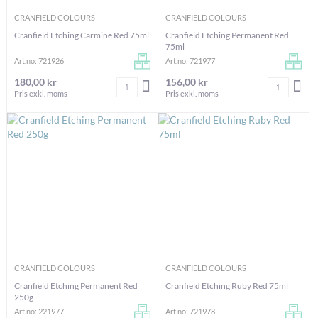
CRANFIELD COLOURS
CRANFIELD COLOURS
Cranfield Etching Carmine Red 75ml
Cranfield Etching Permanent Red
75ml
Art.no: 721926
Art.no: 721977
180,00 kr
156,00 kr
Antal
Antal
LÄGG I VARUKORGEN
LÄG
Pris exkl. moms
Pris exkl. moms
CRANFIELD COLOURS
CRANFIELD COLOURS
Cranfield Etching Permanent Red
Cranfield Etching Ruby Red 75ml
250g
Art.no: 221977
Art.no: 721978