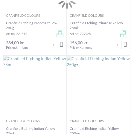
CRANFIELD COLOURS
CRANFIELD COLOURS
Cranfield Etching Process Yellow
Cranfield Etching Primrose Yellow
250g
75ml
Art.no: 221611
Art.no: 729928
284,00 kr
156,00 kr
Antal
Antal
LÄGG I VARUKORGEN
LÄG
Pris exkl. moms
Pris exkl. moms
CRANFIELD COLOURS
CRANFIELD COLOURS
Cranfield Etching Indian Yellow
Cranfield Etching Indian Yellow
75ml
250g•