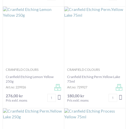
CRANFIELD COLOURS
CRANFIELD COLOURS
Cranfield Etching Lemon Yellow
Cranfield Etching Perm.Yellow Lake
250g
75ml
Art.no: 229926
Art.no: 729927
276,00 kr
180,00 kr
Antal
Antal
LÄGG I VARUKORGEN
LÄG
Pris exkl. moms
Pris exkl. moms