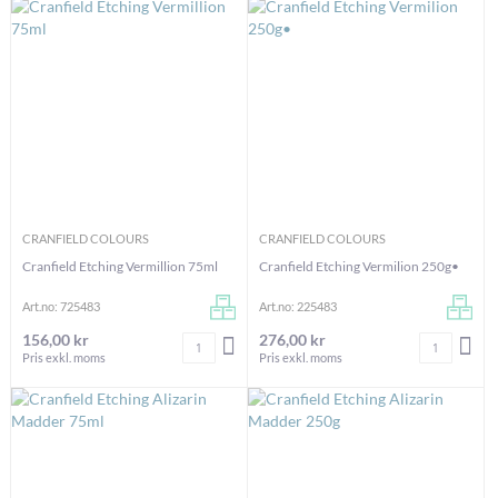
CRANFIELD COLOURS
CRANFIELD COLOURS
Cranfield Etching Vermillion 75ml
Cranfield Etching Vermilion 250g•
Art.no: 725483
Art.no: 225483
156,00 kr
276,00 kr
Antal
Antal
LÄGG I VARUKORGEN
LÄG
Pris exkl. moms
Pris exkl. moms