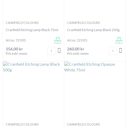
CRANFIELD COLOURS
CRANFIELD COLOURS
Cranfield Etching Lamp Black 75ml
Cranfield Etching Lamp Black 250g
Art.no: 721925
Art.no: 221925
156,00 kr
260,00 kr
Antal
Antal
LÄGG I VARUKORGEN
LÄG
Pris exkl. moms
Pris exkl. moms
CRANFIELD COLOURS
CRANFIELD COLOURS