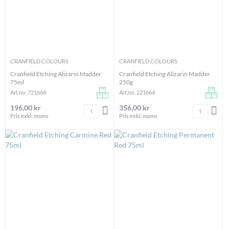
CRANFIELD COLOURS
CRANFIELD COLOURS
Cranfield Etching Alizarin Madder
Cranfield Etching Alizarin Madder
75ml
250g
Art.no: 721664
Art.no: 221664
196,00 kr
356,00 kr
Antal
Antal
LÄGG I VARUKORGEN
LÄG
Pris exkl. moms
Pris exkl. moms