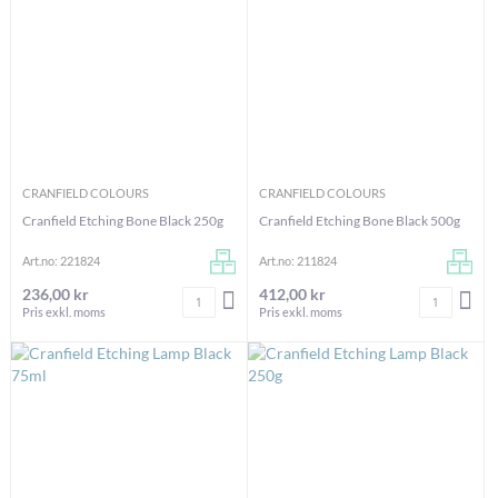
CRANFIELD COLOURS
CRANFIELD COLOURS
Cranfield Etching Bone Black 250g
Cranfield Etching Bone Black 500g
Art.no: 221824
Art.no: 211824
236,00 kr
412,00 kr
Antal
Antal
LÄGG I VARUKORGEN
LÄG
Pris exkl. moms
Pris exkl. moms