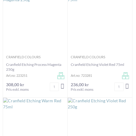
CRANFIELD COLOURS
CRANFIELD COLOURS
Cranfield Etching Process Magenta
Cranfield Etching Violet Red 75ml
250g
Art.no: 223251
Art.no: 723281
308,00 kr
236,00 kr
Antal
Antal
LÄGG I VARUKORGEN
LÄG
Pris exkl. moms
Pris exkl. moms