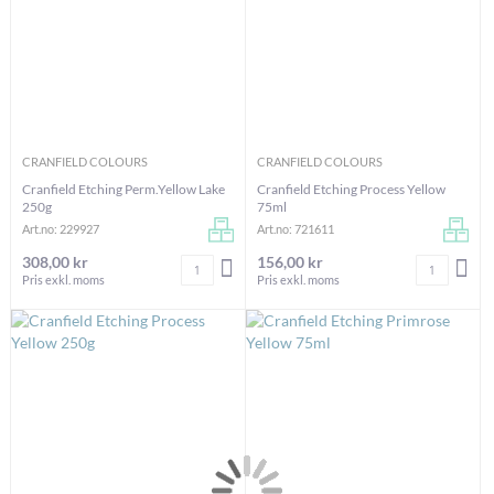
CRANFIELD COLOURS
CRANFIELD COLOURS
Cranfield Etching Perm.Yellow Lake
Cranfield Etching Process Yellow
250g
75ml
Art.no: 229927
Art.no: 721611
308,00 kr
156,00 kr
Antal
Antal
LÄGG I VARUKORGEN
LÄG
Pris exkl. moms
Pris exkl. moms