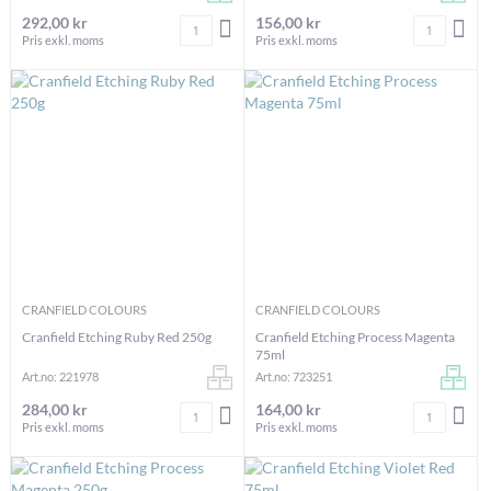
292,00 kr
156,00 kr
Antal
Antal
LÄGG I VARUKORGEN
LÄG
Pris exkl. moms
Pris exkl. moms
CRANFIELD COLOURS
CRANFIELD COLOURS
Cranfield Etching Ruby Red 250g
Cranfield Etching Process Magenta
75ml
Art.no: 221978
Art.no: 723251
284,00 kr
164,00 kr
Antal
Antal
LÄGG I VARUKORGEN
LÄG
Pris exkl. moms
Pris exkl. moms