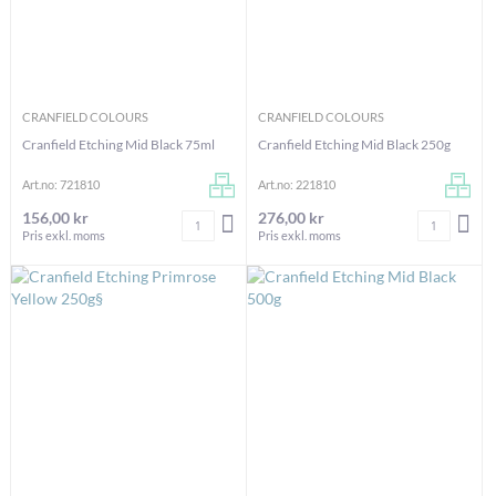
CRANFIELD COLOURS
CRANFIELD COLOURS
Cranfield Etching Mid Black 75ml
Cranfield Etching Mid Black 250g
Art.no: 721810
Art.no: 221810
156,00 kr
276,00 kr
Antal
Antal
LÄGG I VARUKORGEN
LÄG
Pris exkl. moms
Pris exkl. moms