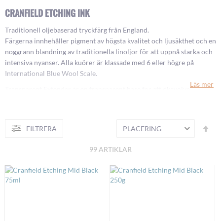
CRANFIELD ETCHING INK
Traditionell oljebaserad tryckfärg från England.
Färgerna innhehåller pigment av högsta kvalitet och ljusäkthet och en
noggrann blandning av traditionella linoljor för att uppnå starka och
intensiva nyanser. Alla kuörer är klassade med 6 eller högre på
International Blue Wool Scale.
Läs mer
Transparent Extender är en transparent base för att ökavolymen och
göra färgen mer transparent.
Easy wipe compound är en klibbreducerare, gör färgen mindre tjock
Fa
och gör den lättare att torka bort. Påverkar varken kulör eller
FILTRERA
S
or
ljusäkthet. Blanda max 5% i färgen.
99
ARTIKLAR