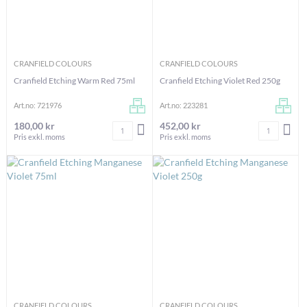
CRANFIELD COLOURS
CRANFIELD COLOURS
Cranfield Etching Warm Red 75ml
Cranfield Etching Violet Red 250g
Art.no: 721976
Art.no: 223281
180,00 kr
452,00 kr
Antal
Antal
LÄGG I VARUKORGEN
LÄG
Pris exkl. moms
Pris exkl. moms
CRANFIELD COLOURS
CRANFIELD COLOURS