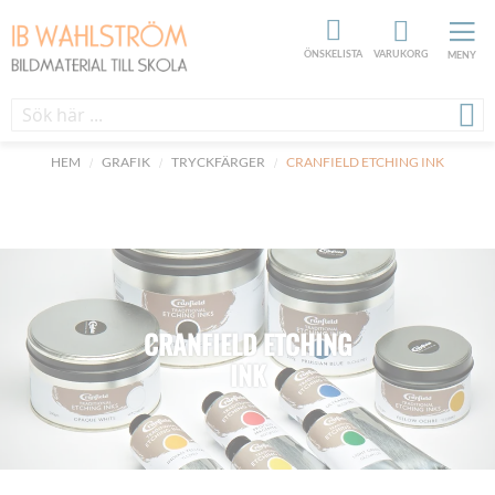
ÖNSKELISTA
VARUKORG
MENY
HEM
GRAFIK
TRYCKFÄRGER
CRANFIELD ETCHING INK
CRANFIELD ETCHING
INK