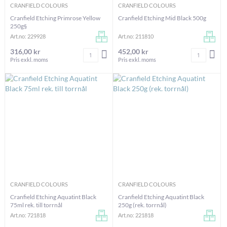
CRANFIELD COLOURS
CRANFIELD COLOURS
Cranfield Etching Primrose Yellow
Cranfield Etching Mid Black 500g
250g§
Art.no: 229928
Art.no: 211810
316,00 kr
452,00 kr
Antal
Antal
LÄGG I VARUKORGEN
LÄG
Pris exkl. moms
Pris exkl. moms
CRANFIELD COLOURS
CRANFIELD COLOURS
Cranfield Etching Aquatint Black
Cranfield Etching Aquatint Black
75ml rek. till torrnål
250g (rek. torrnål)
Art.no: 721818
Art.no: 221818