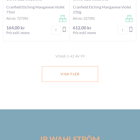
Cranfield Etching Manganese Violet
Cranfield Etching Manganese Violet
75ml
250g
Art.no: 727392
Art.no: 227392
164,00 kr
612,00 kr
Antal
Antal
LÄGG I VARUKORGEN
LÄG
Pris exkl. moms
Pris exkl. moms
VISAR
1
-
42
AV
99
VISA FLER
IB WAHLSTRÖM