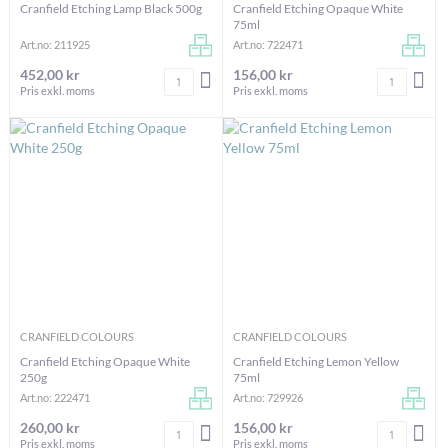
Cranfield Etching Lamp Black 500g
Cranfield Etching Opaque White
75ml
Art.no: 211925
Art.no: 722471
452,00 kr
156,00 kr
Antal
Antal
LÄGG I VARUKORGEN
LÄG
Pris exkl. moms
Pris exkl. moms
CRANFIELD COLOURS
CRANFIELD COLOURS
Cranfield Etching Opaque White
Cranfield Etching Lemon Yellow
250g
75ml
Art.no: 222471
Art.no: 729926
260,00 kr
156,00 kr
Antal
Antal
LÄGG I VARUKORGEN
LÄG
Pris exkl. moms
Pris exkl. moms