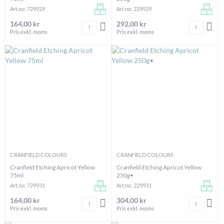
Art.no: 729929
Art.no: 229929
164,00 kr
292,00 kr
Antal
Antal
LÄGG I VARUKORGEN
LÄG
Pris exkl. moms
Pris exkl. moms
CRANFIELD COLOURS
CRANFIELD COLOURS
Cranfield Etching Apricot Yellow
Cranfield Etching Apricot Yellow
75ml
250g•
Art.no: 729931
Art.no: 229931
164,00 kr
304,00 kr
Antal
Antal
LÄGG I VARUKORGEN
LÄG
Pris exkl. moms
Pris exkl. moms