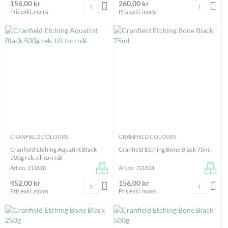
156,00 kr
260,00 kr
Antal
Antal
LÄGG I VARUKORGEN
LÄG
Pris exkl. moms
Pris exkl. moms
CRANFIELD COLOURS
CRANFIELD COLOURS
Cranfield Etching Aquatint Black
Cranfield Etching Bone Black 75ml
500g rek. till torrnål
Art.no: 211818
Art.no: 721824
452,00 kr
156,00 kr
Antal
Antal
LÄGG I VARUKORGEN
LÄG
Pris exkl. moms
Pris exkl. moms