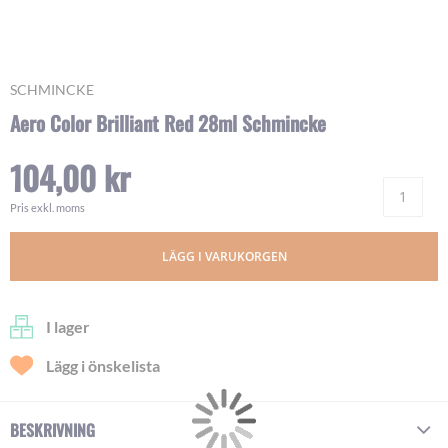
Skip
SCHMINCKE
to
Aero Color Brilliant Red 28ml Schmincke
the
beginning
104,00 kr
of
Ant
the
images
Pris exkl. moms
gallery
LÄGG I VARUKORGEN
I lager
Lägg i önskelista
BESKRIVNING