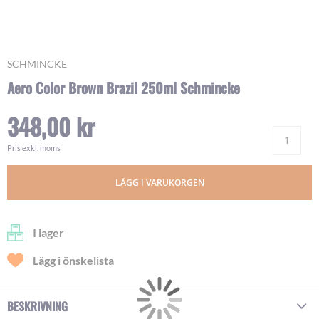
Skip
SCHMINCKE
to
Aero Color Brown Brazil 250ml Schmincke
the
beginning
348,00 kr
of
Ant
the
images
Pris exkl. moms
gallery
LÄGG I VARUKORGEN
I lager
Lägg i önskelista
BESKRIVNING