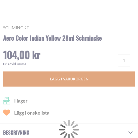
Skip
SCHMINCKE
to
Aero Color Indian Yellow 28ml Schmincke
the
beginning
104,00 kr
of
Ant
the
images
Pris exkl. moms
gallery
LÄGG I VARUKORGEN
I lager
Lägg i önskelista
BESKRIVNING