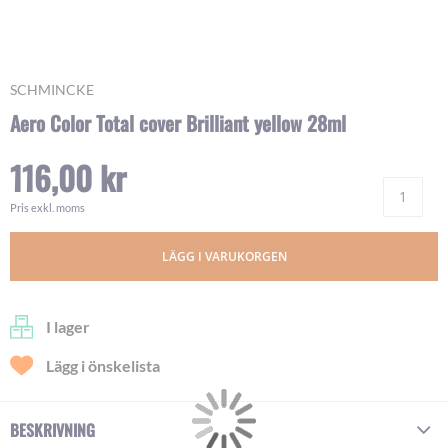
Skip
SCHMINCKE
to
Aero Color Total cover Brilliant yellow 28ml
the
beginning
116,00 kr
of
Ant
the
images
Pris exkl. moms
gallery
LÄGG I VARUKORGEN
I lager
Lägg i önskelista
BESKRIVNING