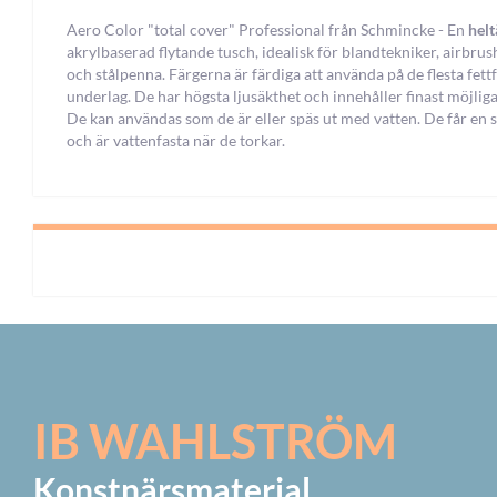
Aero Color "total cover" Professional från Schmincke - En
hel
akrylbaserad flytande tusch, idealisk för blandtekniker, airbrus
och stålpenna. Färgerna är färdiga att använda på de flesta fettf
underlag. De har högsta ljusäkthet och innehåller finast möjlig
De kan användas som de är eller späs ut med vatten. De får en s
och är vattenfasta när de torkar.
IB WAHLSTRÖM
Konstnärsmaterial