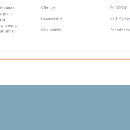
Vikt (kg)
0.100000
täckande
,
h, pensel
Leveranstid
ca 1-5 dag
ria
a pigment.
Varumärke
Schmincke
atinfinsh