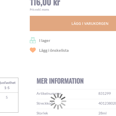
116,00 kr
Pris exkl. moms
LÄGG I VARUKORGEN
I lager
Lägg i önskelista
MER INFORMATION
jusfasthet
1-5
Mer
Artikelnummer
831299
information:
5
Streckkod
40123802
Storlek
28ml