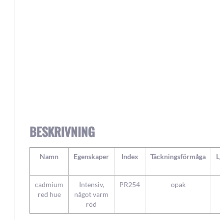
Skip
to
the
beginning
of
the
BESKRIVNING
images
gallery
Namn
Egenskaper
Index
Täckningsförmåga
L
cadmium
Intensiv,
PR254
opak
red hue
något varm
röd