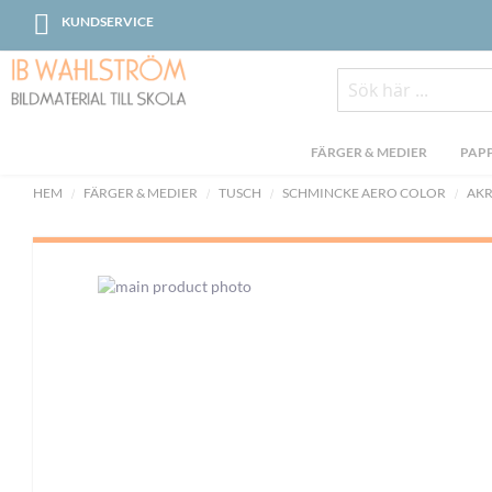
Skip
KUNDSERVICE
to
Content
Sök
FÄRGER & MEDIER
PAPP
HEM
FÄRGER & MEDIER
TUSCH
SCHMINCKE AERO COLOR
AKR
Skip
to
the
end
of
the
images
gallery