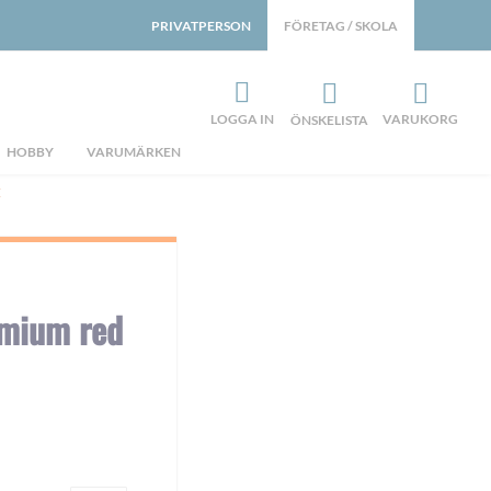
PRIVATPERSON
FÖRETAG / SKOLA
LOGGA IN
VARUKORG
ÖNSKELISTA
HOBBY
VARUMÄRKEN
E
dmium red