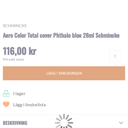
Skip
SCHMINCKE
to
Aero Color Total cover Phthalo blue 28ml Schmincke
the
beginning
116,00 kr
of
Ant
the
images
Pris exkl. moms
gallery
LÄGG I VARUKORGEN
I lager
Lägg i önskelista
BESKRIVNING