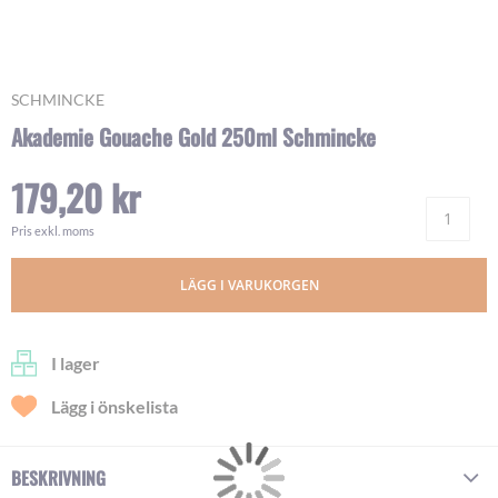
Skip
SCHMINCKE
to
Akademie Gouache Gold 250ml Schmincke
the
beginning
179,20 kr
of
Ant
the
images
Pris exkl. moms
gallery
LÄGG I VARUKORGEN
I lager
Lägg i önskelista
BESKRIVNING