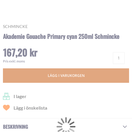
Skip
SCHMINCKE
to
Akademie Gouache Primary cyan 250ml Schmincke
the
beginning
167,20 kr
of
Ant
the
images
Pris exkl. moms
gallery
LÄGG I VARUKORGEN
I lager
Lägg i önskelista
BESKRIVNING