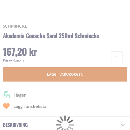
Skip
SCHMINCKE
to
Akademie Gouache Sand 250ml Schmincke
the
beginning
167,20 kr
of
Ant
the
images
Pris exkl. moms
gallery
LÄGG I VARUKORGEN
I lager
Lägg i önskelista
BESKRIVNING