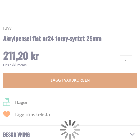
Skip
IBW
to
Akrylpensel flat nr24 toray-syntet 25mm
the
beginning
211,20 kr
of
Ant
the
images
Pris exkl. moms
gallery
LÄGG I VARUKORGEN
I lager
Lägg i önskelista
BESKRIVNING