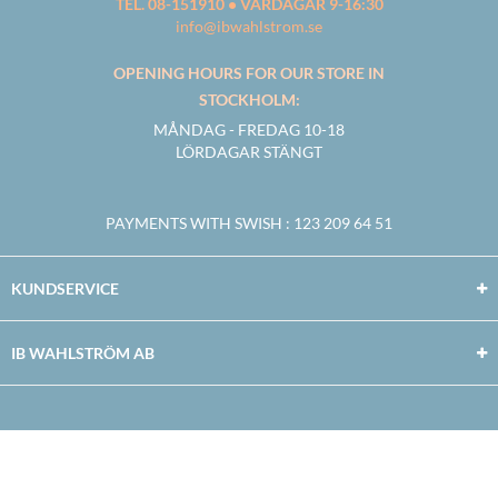
TEL. 08-151910 • VARDAGAR 9-16:30
info@ibwahlstrom.se
OPENING HOURS FOR OUR STORE IN
STOCKHOLM:
MÅNDAG - FREDAG 10-18
LÖRDAGAR STÄNGT
PAYMENTS WITH SWISH
: 123 209 64 51
KUNDSERVICE
IB WAHLSTRÖM AB
Facebook
Twitter
Youtube
Instagram
Copyright © 2026
IB WAHLSTRÖM