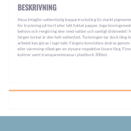
BESKRIVNING
Akua Intaglio-vattenlöslig koppartrycksfärg En starkt pigmente
för tryckning på torrt eller lätt fuktat papper. Inga lösningsmed
behövs och rengöring sker med vatten och vanligt diskmedel! 
färgen torkat är den helt vattenfast. Torkningen tar dock lång ti
arbetet kan göras i lugn takt. Färgens konsistens ändras genom
eller värmning vilket ger en styvare respektive lösare färg. Finn
kulörer samt transparentmassa i plastburk 300ml.