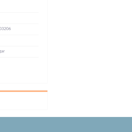
03206
gar
l