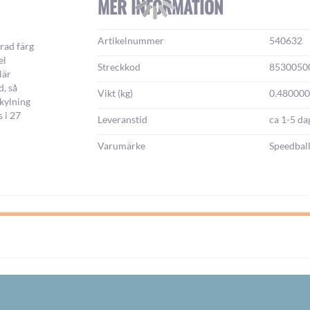
MER INFORMATION
Mer
Artikelnummer
540632
rad färg
information:
el
Streckkod
8530050
När
d, så
Vikt (kg)
0.480000
 kylning
s i 27
Leveranstid
ca 1-5 da
Varumärke
Speedbal