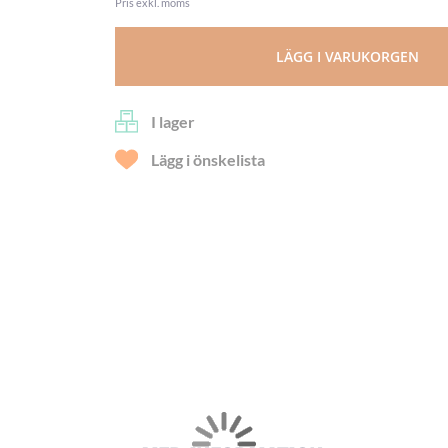
Pris exkl. moms
LÄGG I VARUKORGEN
I lager
Lägg i önskelista