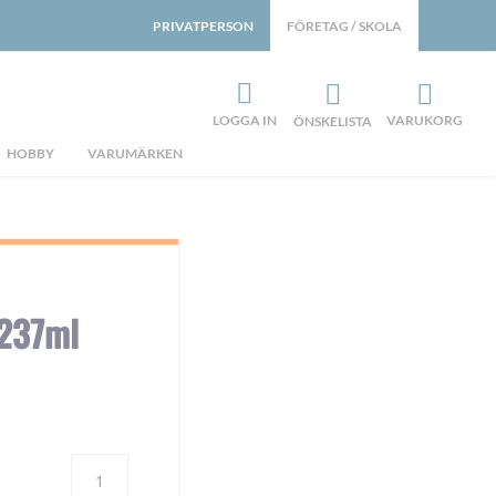
PRIVATPERSON
FÖRETAG / SKOLA
LOGGA IN
VARUKORG
ÖNSKELISTA
HOBBY
VARUMÄRKEN
 237ml
Antal