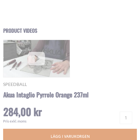
Skip
PRODUCT VIDEOS
to
the
beginning
of
the
images
gallery
SPEEDBALL
Akua Intaglio Pyrrole Orange 237ml
284,00 kr
Ant
Pris exkl. moms
LÄGG I VARUKORGEN