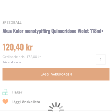
Skip
SPEEDBALL
to
Akua Kolor monotypifärg Quinacridone Violet 118ml•
the
beginning
of
120,40 kr
the
images
gallery
Ordinarie pris
172,00 kr
Ant
Pris exkl. moms
LÄGG I VARUKORGEN
I lager
Lägg i önskelista