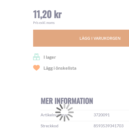
11,20 kr
Pris exkl. moms
LÄGG I VARUKORGEN
I lager
Lägg i önskelista
MER INFORMATION
Mer
Artikelnummer
3720091
information:
Streckkod
8593539341703