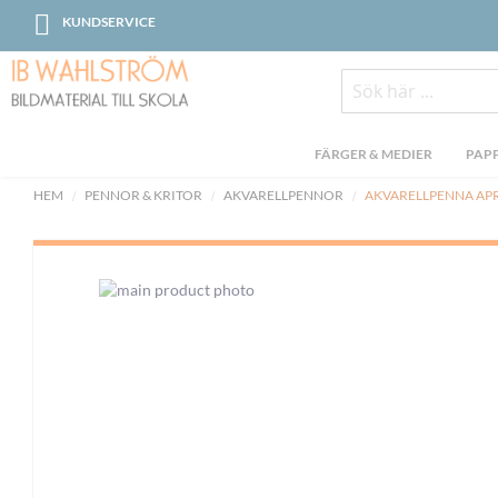
Skip
KUNDSERVICE
to
Content
Sök
FÄRGER & MEDIER
PAPP
HEM
PENNOR & KRITOR
AKVARELLPENNOR
AKVARELLPENNA APR
Skip
to
the
end
of
the
images
gallery