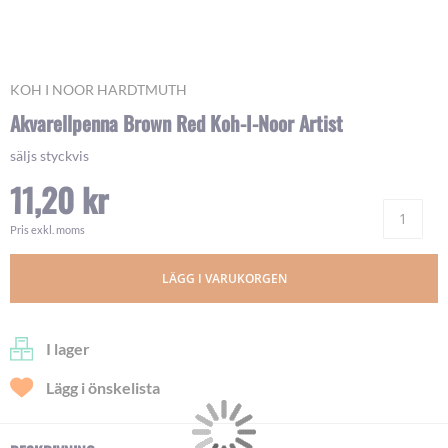
Skip
KOH I NOOR HARDTMUTH
to
Akvarellpenna Brown Red Koh-I-Noor Artist
the
beginning
säljs styckvis
of
11,20 kr
the
images
Ant
gallery
Pris exkl. moms
LÄGG I VARUKORGEN
I lager
Lägg i önskelista