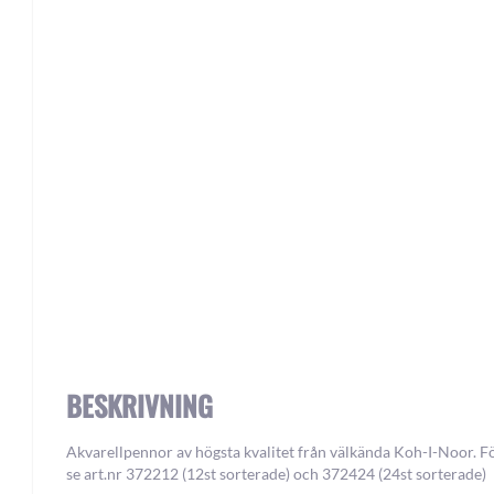
Skip
to
the
beginning
of
the
images
gallery
BESKRIVNING
Akvarellpennor av högsta kvalitet från välkända Koh-I-Noor. F
se art.nr 372212 (12st sorterade) och 372424 (24st sorterade)