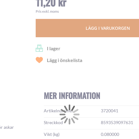
11,20 kr
Pris exkl. moms
LÄGG I VARUKORGEN
I lager
Lägg i önskelista
MER INFORMATION
Mer
Artikelnummer
3720041
information:
Streckkod
8593539097631
ör askar
Vikt (kg)
0.080000