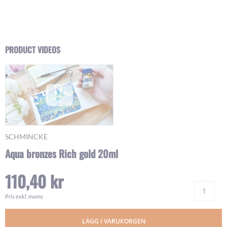
Skip
PRODUCT VIDEOS
to
the
beginning
of
the
images
gallery
SCHMINCKE
Aqua bronzes Rich gold 20ml
110,40 kr
Ant
Pris exkl. moms
LÄGG I VARUKORGEN