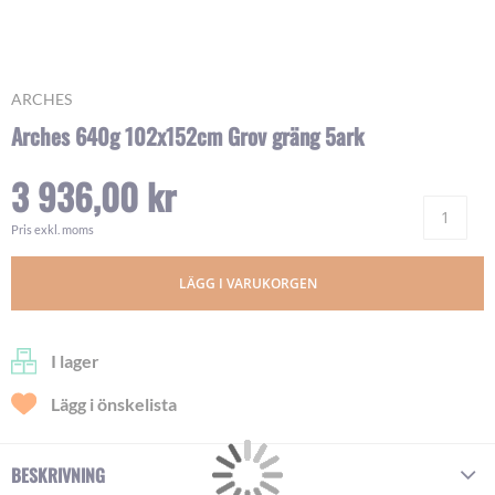
Skip
ARCHES
to
Arches 640g 102x152cm Grov gräng 5ark
the
beginning
3 936,00 kr
of
Ant
the
images
Pris exkl. moms
gallery
LÄGG I VARUKORGEN
I lager
Lägg i önskelista
BESKRIVNING