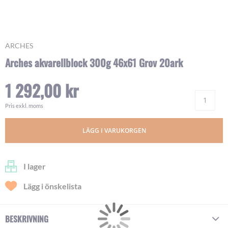
Skip
ARCHES
to
Arches akvarellblock 300g 46x61 Grov 20ark
the
beginning
1 292,00 kr
of
Ant
the
images
Pris exkl. moms
gallery
LÄGG I VARUKORGEN
I lager
Lägg i önskelista
BESKRIVNING