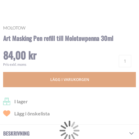
Skip
MOLOTOW
to
Art Masking Pen refill till Molotowpenna 30ml
the
beginning
84,00 kr
of
Ant
the
images
Pris exkl. moms
gallery
LÄGG I VARUKORGEN
I lager
Lägg i önskelista
BESKRIVNING