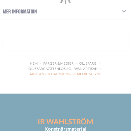
MER INFORMATION
HEM
FÄRGER & MEDIER
OLJEFÄRG
OLJEFÄRG VATTENLÖSLIG – W&N ARTISAN
ARTISAN OIL CADMIUM RED MEDIUM 37ML
IB WAHLSTRÖM
Konstnärsmaterial