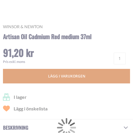
Skip
WINSOR & NEWTON
to
Artisan Oil Cadmium Red medium 37ml
the
beginning
91,20 kr
of
Ant
the
images
Pris exkl. moms
gallery
LÄGG I VARUKORGEN
I lager
Lägg i önskelista
BESKRIVNING