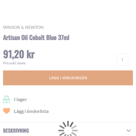
Skip
WINSOR & NEWTON
to
Artisan Oil Cobalt Blue 37ml
the
beginning
91,20 kr
of
Ant
the
images
Pris exkl. moms
gallery
LÄGG I VARUKORGEN
I lager
Lägg i önskelista
BESKRIVNING