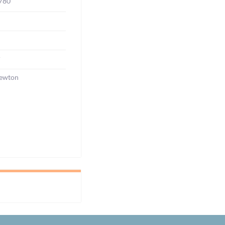
780
r
ewton