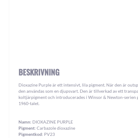
Skip
to
the
beginning
BESKRIVNING
of
the
images
Dioxazine Purple är ett intensivt, lila pigment. När den är out
gallery
den användas som en djupsvart. Den är tillverkad av ett transp
koltjärpigment och introducerades i Winsor & Newton-serien 
1960-talet.
Namn
: DIOXAZINE PURPLE
Pigment
: Carbazole dioxazine
Pigmentkod
: PV23