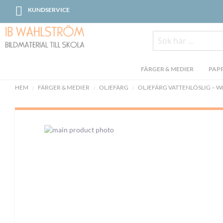
Skip
KUNDSERVICE
to
Content
Sök
FÄRGER & MEDIER
PAPP
HEM
FÄRGER & MEDIER
OLJEFÄRG
OLJEFÄRG VATTENLÖSLIG – W
Skip
to
the
end
of
the
images
gallery