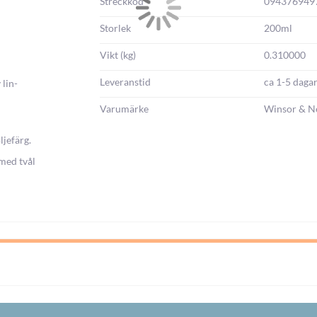
Streckkod
094376949
Storlek
200ml
Vikt (kg)
0.310000
Leveranstid
ca 1-5 daga
 lin-
Varumärke
Winsor & N
ljefärg.
 med tvål