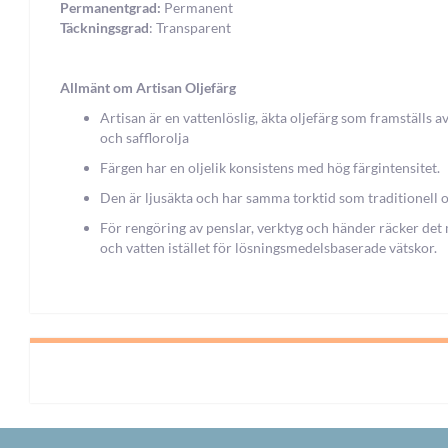
Permanentgrad:
Permanent
Täckningsgrad
: Transparent
Allmänt om Artisan Oljefärg
Artisan är en vattenlöslig, äkta oljefärg som framställs av
och safflorolja
Färgen har en oljelik konsistens med hög färgintensitet.
Den är ljusäkta och har samma torktid som traditionell o
För rengöring av penslar, verktyg och händer räcker det
och vatten istället för lösningsmedelsbaserade vätskor.