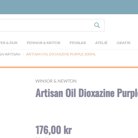
SÖK
ER & DUK
PENNOR & KRITOR
PENSLAR
ATELJÉ
GRAFIK
&N ARTISAN
ARTISAN OIL DIOXAZINE PURPLE 200ML
WINSOR & NEWTON
Artisan Oil Dioxazine Purp
176,00 kr