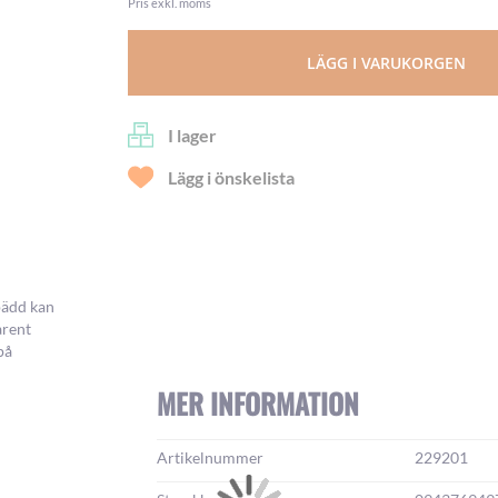
Pris exkl. moms
LÄGG I VARUKORGEN
I lager
Lägg i önskelista
spädd kan
arent
på
MER INFORMATION
Mer
Artikelnummer
229201
information: