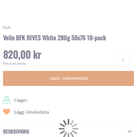
Skip
N/A
to
Velin BFK RIVES White 280g 56x76 10-pack
the
beginning
820,00 kr
of
Ant
the
images
Pris exkl. moms
gallery
LÄGG I VARUKORGEN
I lager
Lägg i önskelista
BESKRIVNING