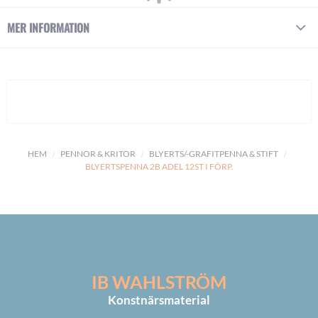
MER INFORMATION
HEM
PENNOR & KRITOR
BLYERTS/-GRAFITPENNA & STIFT
BLYERTSPENNA 2B ADEL 12ST I FÖRP.
IB WAHLSTRÖM
Konstnärsmaterial