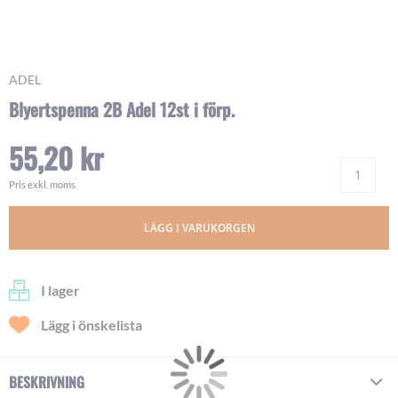
Skip
ADEL
to
Blyertspenna 2B Adel 12st i förp.
the
beginning
55,20 kr
of
Ant
the
images
Pris exkl. moms
gallery
LÄGG I VARUKORGEN
I lager
Lägg i önskelista
BESKRIVNING