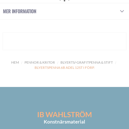
MER INFORMATION
HEM
PENNOR & KRITOR
BLYERTS/-GRAFITPENNA & STIFT
BLYERTSPENNA 6B ADEL 12ST I FÖRP.
IB WAHLSTRÖM
Konstnärsmaterial