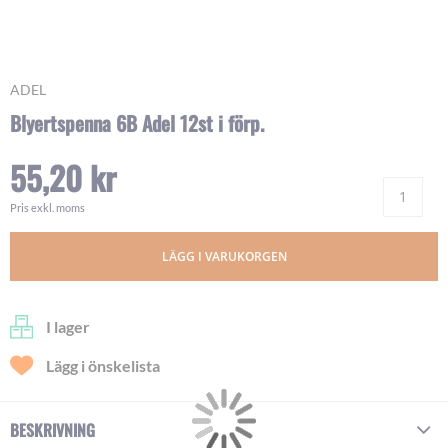
Skip
ADEL
to
Blyertspenna 6B Adel 12st i förp.
the
beginning
55,20 kr
of
Ant
the
images
Pris exkl. moms
gallery
LÄGG I VARUKORGEN
I lager
Lägg i önskelista
BESKRIVNING