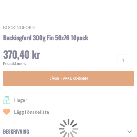
Skip
BOCKINGFORD
to
Bockingford 300g Fin 56x76 10pack
the
beginning
370,40 kr
of
Ant
the
images
Pris exkl. moms
gallery
LÄGG I VARUKORGEN
I lager
Lägg i önskelista
BESKRIVNING