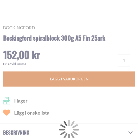
Skip
BOCKINGFORD
to
Bockingford spiralblock 300g A5 Fin 25ark
the
beginning
152,00 kr
of
Ant
the
images
Pris exkl. moms
gallery
LÄGG I VARUKORGEN
I lager
Lägg i önskelista
BESKRIVNING