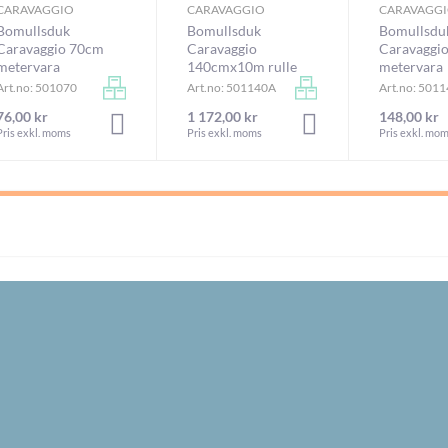
CARAVAGGIO
CARAVAGGIO
CARAVAGG
Bomullsduk
Bomullsduk
Bomullsdu
Caravaggio 70cm
Caravaggio
Caravaggi
metervara
140cmx10m rulle
metervara
Art.no: 501070
Art.no: 501140A
Art.no: 501
76,00 kr
1 172,00 kr
148,00 kr
RUKORGEN
LÄGG I VARUKORGEN
LÄGG I VARUKORGEN
Pris exkl. moms
Pris exkl. moms
Pris exkl. mo