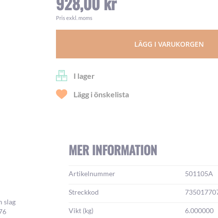
928,00 kr
Pris exkl. moms
LÄGG I VARUKORGEN
I lager
Lägg i önskelista
MER INFORMATION
Mer
Artikelnummer
501105A
information:
Streckkod
73501770
m slag
Vikt (kg)
6.000000
576