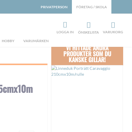
PRIVATPERSON
FÖRETAG / SKOLA
LOGGA IN
VARUKORG
ÖNSKELISTA
HOBBY
VARUMÄRKEN
VI HITTADE ANDRA
PRODUKTER SOM DU
KANSKE GILLAR!
05cmx10m