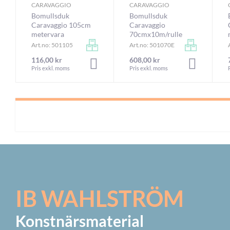
CARAVAGGIO
CARAVAGGIO
Bomullsduk
Bomullsduk
Caravaggio 105cm
Caravaggio
metervara
70cmx10m/rulle
Art.no: 501105
Art.no: 501070E
116,00 kr
608,00 kr
LÄGG I VARUKORGEN
LÄGG I VA
Pris exkl. moms
Pris exkl. moms
IB WAHLSTRÖM
Konstnärsmaterial