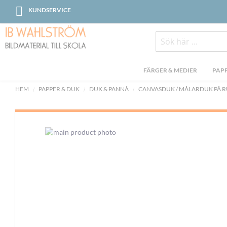
Skip
KUNDSERVICE
to
Content
Sök
FÄRGER & MEDIER
PAPP
HEM
PAPPER & DUK
DUK & PANNÅ
CANVASDUK / MÅLARDUK PÅ R
Skip
to
the
end
of
the
images
gallery