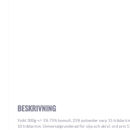
Skip
to
the
beginning
of
the
images
gallery
BESKRIVNING
Yvikt 300g +/- 5% 75% bomull, 25% polyester varp 15 trådar/c
10 trådar/cm. Universalgrunderad för olja och akryl. ord pris 