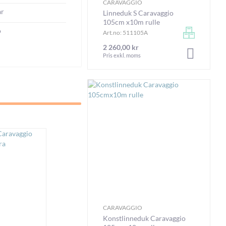
CARAVAGGIO
ar
Linneduk S Caravaggio
105cm x10m rulle
o
Art.no: 511105A
2 260,00 kr
LÄGG I V
Pris exkl. moms
CARAVAGGIO
Konstlinneduk Caravaggio