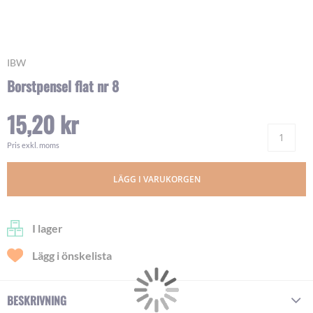
Skip
IBW
to
Borstpensel flat nr 8
the
beginning
15,20 kr
of
Ant
the
images
Pris exkl. moms
gallery
LÄGG I VARUKORGEN
I lager
Lägg i önskelista
BESKRIVNING