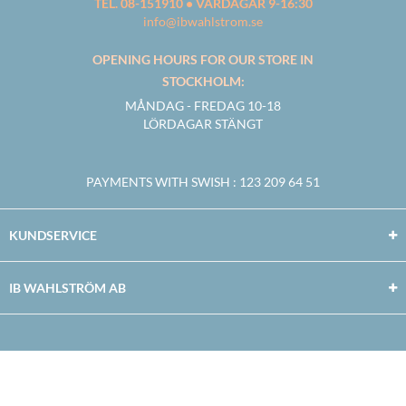
TEL. 08-151910 • VARDAGAR 9-16:30
info@ibwahlstrom.se
OPENING HOURS FOR OUR STORE IN
STOCKHOLM:
MÅNDAG - FREDAG 10-18
LÖRDAGAR STÄNGT
PAYMENTS WITH SWISH
: 123 209 64 51
KUNDSERVICE
IB WAHLSTRÖM AB
Facebook
Twitter
Youtube
Instagram
Copyright © 2026
IB WAHLSTRÖM