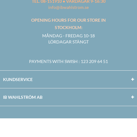
TEL. 08-151910 • VARDAGAR 9-16:30
info@ibwahlstrom.se
OPENING HOURS FOR OUR STORE IN
STOCKHOLM:
MÅNDAG - FREDAG 10-18
LÖRDAGAR STÄNGT
PAYMENTS WITH SWISH
: 123 209 64 51
KUNDSERVICE
IB WAHLSTRÖM AB
Facebook
Twitter
Youtube
Instagram
Copyright © 2026
IB WAHLSTRÖM