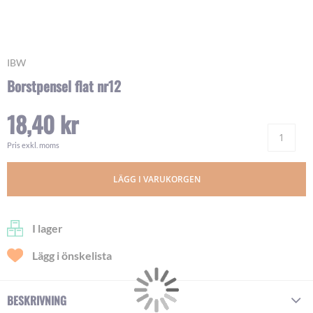
Skip
IBW
to
Borstpensel flat nr12
the
beginning
18,40 kr
of
Ant
the
images
Pris exkl. moms
gallery
LÄGG I VARUKORGEN
I lager
Lägg i önskelista
BESKRIVNING