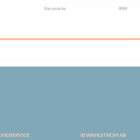
Varumärke
IBW
UNDSERVICE
IB WAHLSTRÖM AB