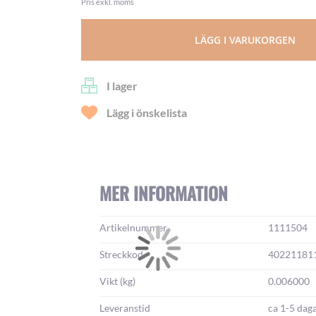
Pris exkl. moms
LÄGG I VARUKORGEN
I lager
Lägg i önskelista
MER INFORMATION
Mer
Artikelnummer
1111504
information:
Streckkod
40221181
Vikt (kg)
0.006000
Leveranstid
ca 1-5 dag