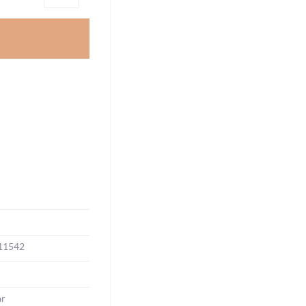
11542
ar