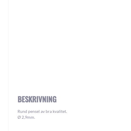
Skip
to
the
beginning
of
the
images
gallery
BESKRIVNING
Rund pensel av bra kvalitet.
Ø 2,9mm.