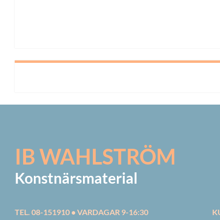
IB WAHLSTRÖM
Konstnärsmaterial
TEL. 08-151910 • VARDAGAR 9-16:30
K