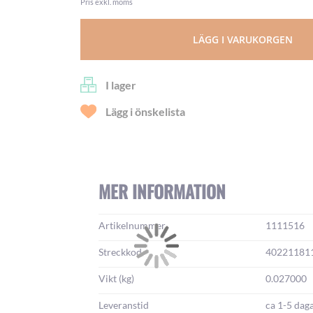
Pris exkl. moms
LÄGG I VARUKORGEN
I lager
Lägg i önskelista
MER INFORMATION
Mer
Artikelnummer
1111516
information:
Streckkod
40221181
Vikt (kg)
0.027000
Leveranstid
ca 1-5 dag