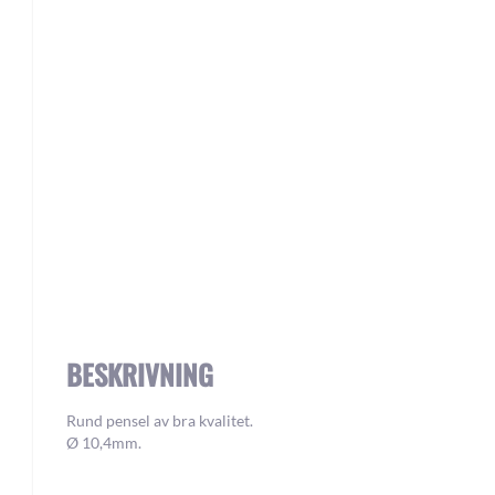
Skip
to
the
beginning
of
the
images
gallery
BESKRIVNING
Rund pensel av bra kvalitet.
Ø 10,4mm.