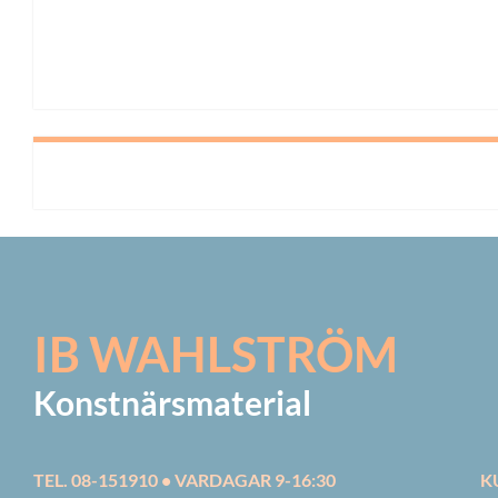
IB WAHLSTRÖM
Konstnärsmaterial
TEL. 08-151910 • VARDAGAR 9-16:30
K