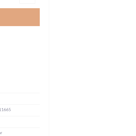
11665
ar