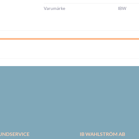
Varumärke
IBW
UNDSERVICE
IB WAHLSTRÖM AB