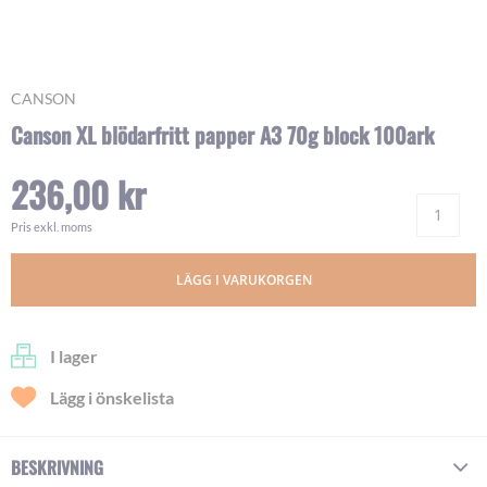
Skip
CANSON
to
Canson XL blödarfritt papper A3 70g block 100ark
the
beginning
236,00 kr
of
Ant
the
images
Pris exkl. moms
gallery
LÄGG I VARUKORGEN
I lager
Lägg i önskelista
BESKRIVNING