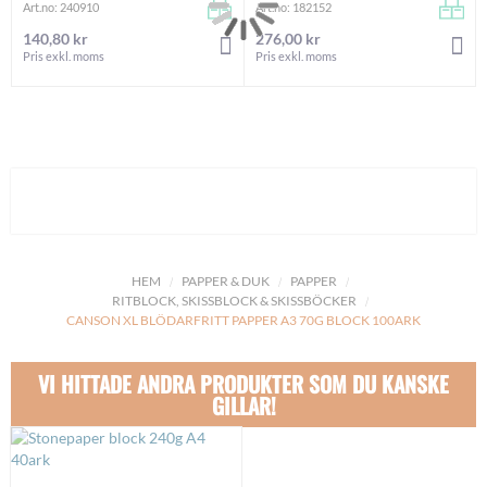
Art.no: 240910
Art.no: 182152
140,80 kr
276,00 kr
LÄGG I VARUKORGEN
LÄ
Pris exkl. moms
Pris exkl. moms
HEM
PAPPER & DUK
PAPPER
RITBLOCK, SKISSBLOCK & SKISSBÖCKER
CANSON XL BLÖDARFRITT PAPPER A3 70G BLOCK 100ARK
VI HITTADE ANDRA PRODUKTER SOM DU KANSKE
GILLAR!