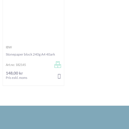
IBW
Stonepaper block 240g A4 40ark
Art.no: 182145
148,00 kr
LÄGG I VARUKORGEN
Pris exkl. moms