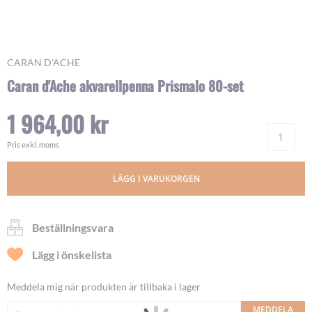
Skip
CARAN D'ACHE
to
Caran d'Ache akvarellpenna Prismalo 80-set
the
beginning
1 964,00 kr
of
Ant
the
images
Pris exkl. moms
gallery
LÄGG I VARUKORGEN
Beställningsvara
Lägg i önskelista
Meddela mig när produkten är tillbaka i lager
MEDDELA