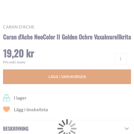
Skip
CARAN D'ACHE
to
Caran d'Ache NeoColor II Golden Ochre Vaxakvarellkrita
the
beginning
19,20 kr
of
Ant
the
images
Pris exkl. moms
gallery
LÄGG I VARUKORGEN
I lager
Lägg i önskelista
BESKRIVNING