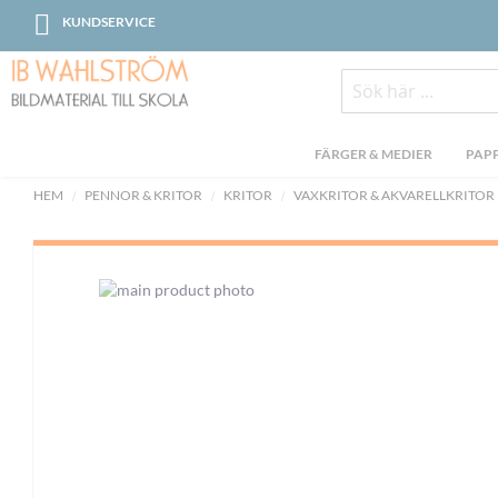
Skip
KUNDSERVICE
to
Content
Sök
FÄRGER & MEDIER
PAPP
HEM
PENNOR & KRITOR
KRITOR
VAXKRITOR & AKVARELLKRITOR
Skip
to
the
end
of
the
images
gallery