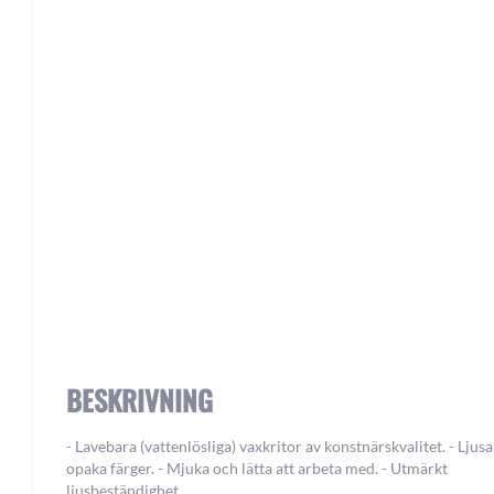
Skip
to
the
beginning
of
the
images
gallery
BESKRIVNING
- Lavebara (vattenlösliga) vaxkritor av konstnärskvalitet. - Ljus
opaka färger. - Mjuka och lätta att arbeta med. - Utmärkt
ljusbeständighet.