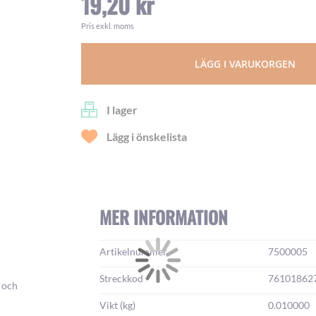
19,20 kr
Pris exkl. moms
LÄGG I VARUKORGEN
I lager
Lägg i önskelista
MER INFORMATION
Mer
Artikelnummer
7500005
information:
Streckkod
76101862
a och
Vikt (kg)
0.010000