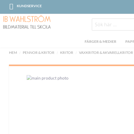
Skip
KUNDSERVICE
to
Content
Sök
FÄRGER & MEDIER
PAPP
HEM
PENNOR & KRITOR
KRITOR
VAXKRITOR & AKVARELLKRITOR
Skip
to
the
end
of
the
images
gallery