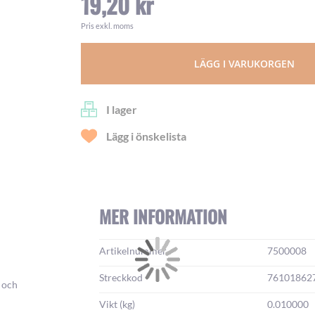
19,20 kr
Pris exkl. moms
LÄGG I VARUKORGEN
I lager
Lägg i önskelista
MER INFORMATION
Mer
Artikelnummer
7500008
information:
Streckkod
76101862
a och
Vikt (kg)
0.010000