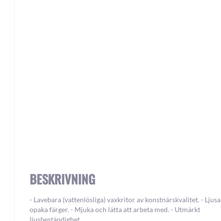
Skip
to
the
beginning
of
the
images
gallery
BESKRIVNING
- Lavebara (vattenlösliga) vaxkritor av konstnärskvalitet. - Ljus
opaka färger. - Mjuka och lätta att arbeta med. - Utmärkt
ljusbeständighet.