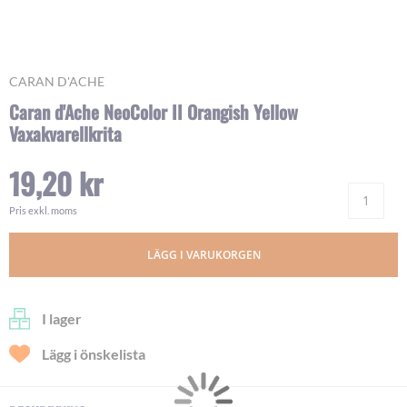
Skip
CARAN D'ACHE
to
Caran d'Ache NeoColor II Orangish Yellow
the
Vaxakvarellkrita
beginning
of
the
19,20 kr
images
Ant
gallery
Pris exkl. moms
LÄGG I VARUKORGEN
I lager
Lägg i önskelista