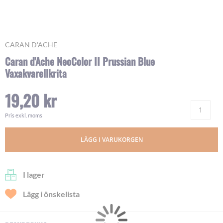
Skip
CARAN D'ACHE
to
Caran d'Ache NeoColor II Prussian Blue
the
Vaxakvarellkrita
beginning
of
the
19,20 kr
images
Ant
gallery
Pris exkl. moms
LÄGG I VARUKORGEN
I lager
Lägg i önskelista