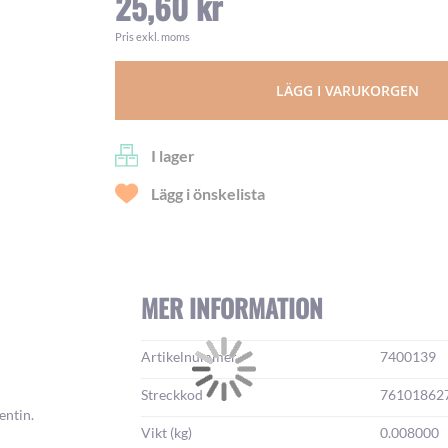
25,60 kr
Pris exkl. moms
LÄGG I VARUKORGEN
I lager
Lägg i önskelista
MER INFORMATION
Mer
Artikelnummer
7400139
information:
Streckkod
76101862
entin.
Vikt (kg)
0.008000