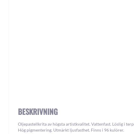
Skip
to
the
beginning
of
the
images
gallery
BESKRIVNING
Oljepastellkrita av högsta artistkvalitet. Vattenfast. Löslig i terp
Hög pigmentering. Utmärkt ljusfasthet. Finns i 96 kulörer.