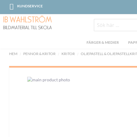
Skip
KUNDSERVICE
to
Content
Sök
FÄRGER & MEDIER
PAPP
HEM
PENNOR & KRITOR
KRITOR
OLJEPASTELL & OLJEPASTELLKR
Skip
to
the
end
of
the
images
gallery