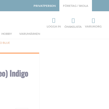
PRIVATPERSON
FÖRETAG / SKOLA
LOGGA IN
VARUKORG
ÖNSKELISTA
HOBBY
VARUMÄRKEN
GO BLUE
eo) Indigo