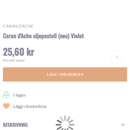
Skip
CARAN D'ACHE
to
Caran d'Ache oljepastell (neo) Violet
the
beginning
25,60 kr
of
Ant
the
images
Pris exkl. moms
gallery
LÄGG I VARUKORGEN
I lager
Lägg i önskelista
BESKRIVNING