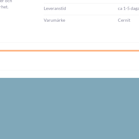
ger och
rhet.
Leveranstid
ca 1-5 dag
Varumärke
Cernit