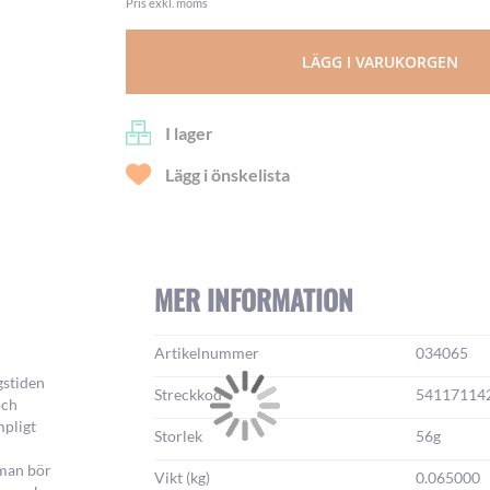
Pris exkl. moms
LÄGG I VARUKORGEN
I lager
Lägg i önskelista
MER INFORMATION
Mer
Artikelnummer
034065
information:
gstiden
Streckkod
54117114
och
mpligt
Storlek
56g
 man bör
Vikt (kg)
0.065000