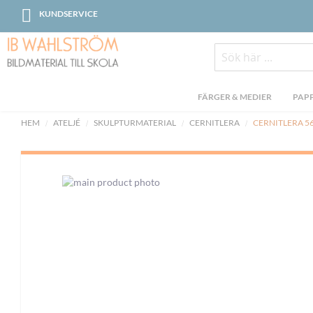
Skip
KUNDSERVICE
to
Content
Sök
FÄRGER & MEDIER
PAPP
HEM
ATELJÉ
SKULPTURMATERIAL
CERNITLERA
CERNITLERA 56
Skip
to
the
end
of
the
images
gallery