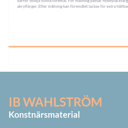
därför stödja tunna föremål. För målning passar hobbylackfär
akrylfärger. Efter målning kan föremålet lackas för extra hållba
IB WAHLSTRÖM
Konstnärsmaterial