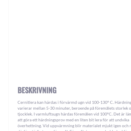
Skip
to
the
beginning
of
the
images
gallery
BESKRIVNING
Cernitlera kan härdas i förvärmd ugn vid 100-130° C. Härdnin
varierar mellan 5-30 minuter, beroende på föremålets storlek 
tjocklek. I varmluftsugn härdas föremålen vid 100°C. Det är lä
att göra ett härdningsprov med en liten bit lera för att undvika
överhettning. Vid uppvärmning blir materialet mjukt igen och