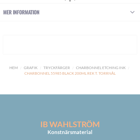
MER INFORMATION
HEM
GRAFIK
TRYCKFÄRGER
CHARBONNEL ETCHING INK
CHARBONNEL 55985 BLACK 200ML REK T. TORRNÅL
IB WAHLSTRÖM
Konstnärsmaterial