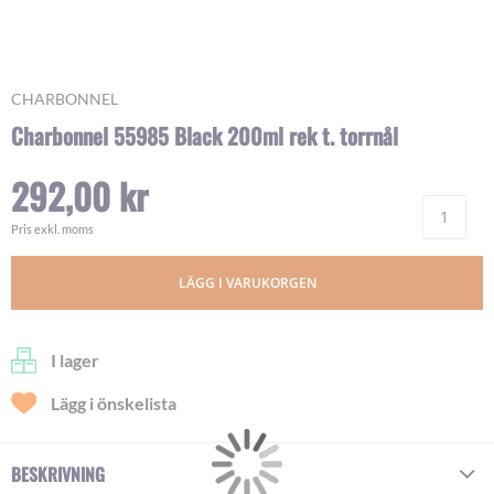
Skip
CHARBONNEL
to
Charbonnel 55985 Black 200ml rek t. torrnål
the
beginning
292,00 kr
of
Ant
the
images
Pris exkl. moms
gallery
LÄGG I VARUKORGEN
I lager
Lägg i önskelista
BESKRIVNING