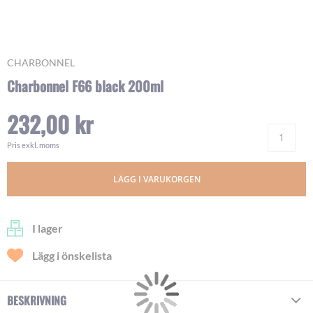
Skip
CHARBONNEL
to
Charbonnel F66 black 200ml
the
beginning
232,00 kr
of
Ant
the
images
Pris exkl. moms
gallery
LÄGG I VARUKORGEN
I lager
Lägg i önskelista
BESKRIVNING