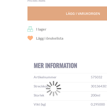
Pris exkl. moms
LÄGG I VARUKORGEN
I lager
Lägg i önskelista
MER INFORMATION
Mer
Artikelnummer
575032
information:
Streckkod
30136430
Storlek
200ml
Vikt (kg)
0.295000