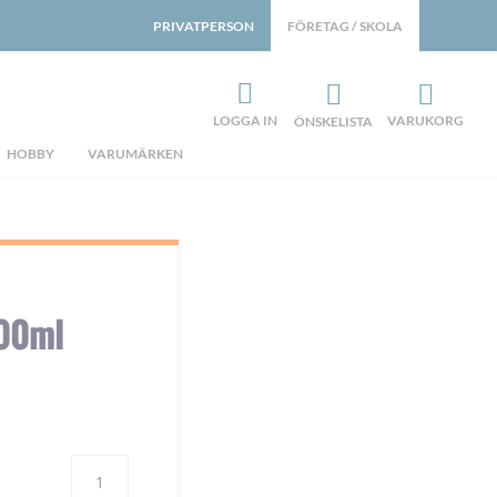
PRIVATPERSON
FÖRETAG / SKOLA
LOGGA IN
VARUKORG
ÖNSKELISTA
HOBBY
VARUMÄRKEN
200ml
Antal