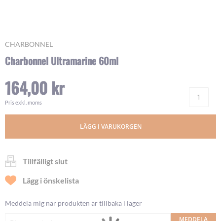
Skip
CHARBONNEL
to
Charbonnel Ultramarine 60ml
the
beginning
164,00 kr
of
Ant
the
images
Pris exkl. moms
gallery
LÄGG I VARUKORGEN
Tillfälligt slut
Lägg i önskelista
Meddela mig när produkten är tillbaka i lager
MEDDELA