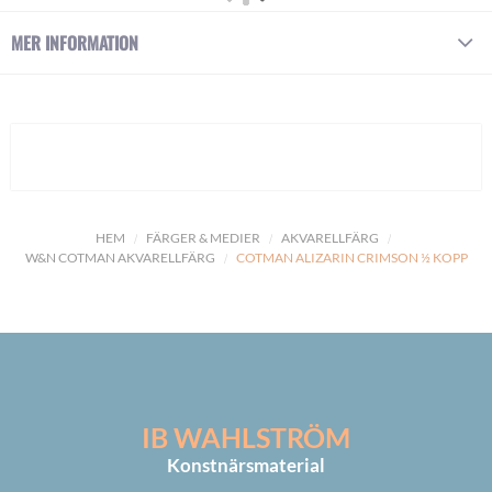
MER INFORMATION
HEM
FÄRGER & MEDIER
AKVARELLFÄRG
W&N COTMAN AKVARELLFÄRG
COTMAN ALIZARIN CRIMSON ½ KOPP
IB WAHLSTRÖM
Konstnärsmaterial