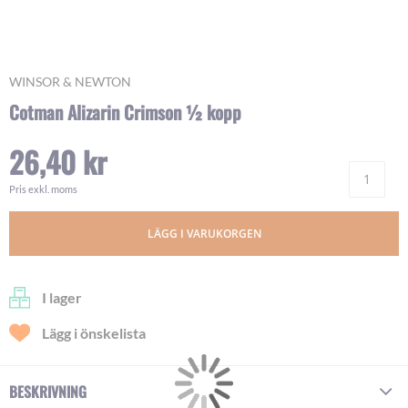
Skip
WINSOR & NEWTON
to
Cotman Alizarin Crimson ½ kopp
the
beginning
26,40 kr
of
Ant
the
images
Pris exkl. moms
gallery
LÄGG I VARUKORGEN
I lager
Lägg i önskelista
BESKRIVNING